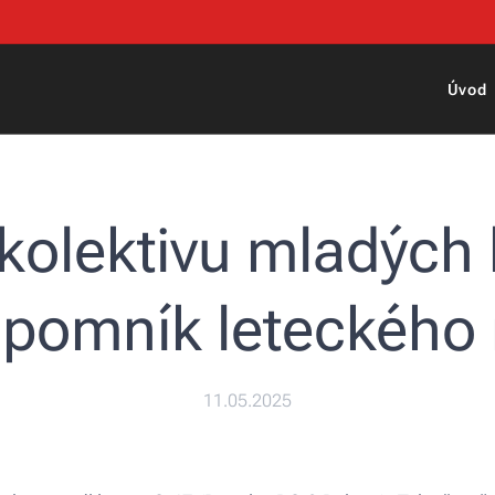
Úvod
 kolektivu mladých
li pomník leteckého 
11.05.2025