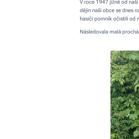
V roce 1947 jižně od naší
dějin naší obce se dnes n
hasiči pomník očistili od 
Následovala malá procház