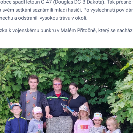
 obce spadl letoun C-47 (Douglas DC-3 Dakota). Tak přesně s
a svém setkání seznámili mladí hasiči. Po vyslechnutí povídán
mechu a odstranili vysokou trávu v okolí.
ka k vojenskému bunkru v Malém Přítočně, který se nachází 