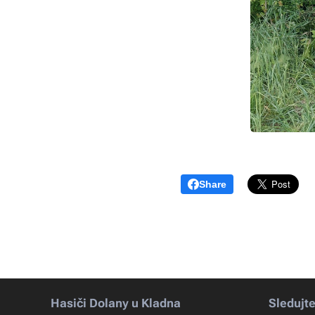
Share
Hasiči Dolany u Kladna
Sledujt