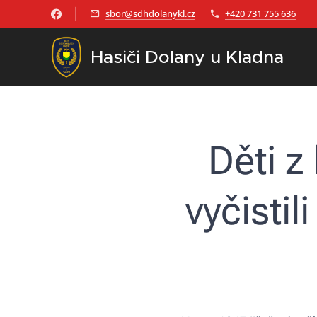
sbor@sdhdolanykl.cz
+420 731 755 636
Hasiči Dolany u Kladna
Děti z
vyčisti