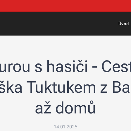
Úvod
urou s hasiči - Ce
ška Tuktukem z B
až domů
14.01.2026