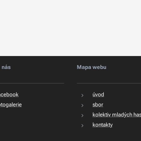
e nás
Mapa webu
acebook
úvod
togalerie
sbor
kolektiv mladých ha
kontakty