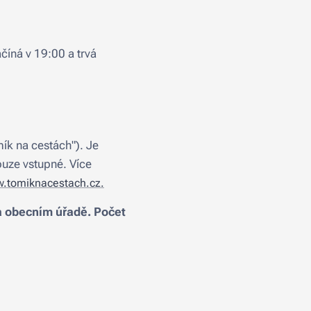
číná v 19:00 a trvá
ík na cestách"). Je
ouze vstupné. Více
.tomiknacestach.cz.
a obecním úřadě. Počet