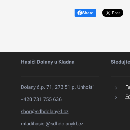
Share
Hasiči Dolany u Kladna
Sledujt
Dolany č.p. 71, 273 51 p. Unhošť
F
Fo
+420 731 755 636
sbor@sdhdolanykl.cz
mladihasici@sdhdolanykl.cz