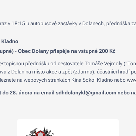
raz v 18:15 u autobusové zastávky v Dolanech, přednáška za
l Kladno
upné) - Obec Dolany přispěje na vstupné 200 Kč
cestopisnou přednášku od cestovatele Tomáše Vejmoly ("Tom
a z Dolan na místo akce a zpět (zdarma), účastníci hradí p
aleznete na webových stránkách Kina Sokol Kladno nebo
www
t do 28. února na email sdhdolanykl@gmail.com nebo n