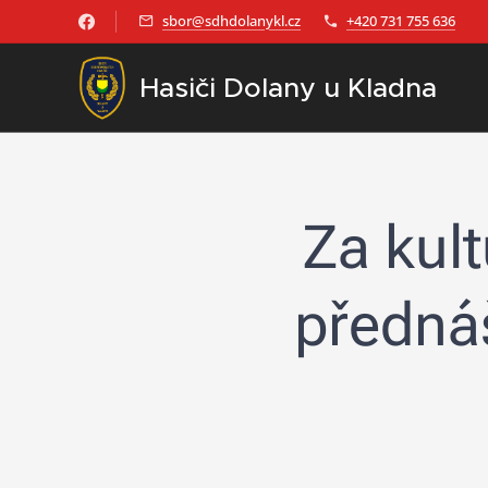
sbor@sdhdolanykl.cz
+420 731 755 636
Hasiči Dolany u Kladna
Za kult
předná